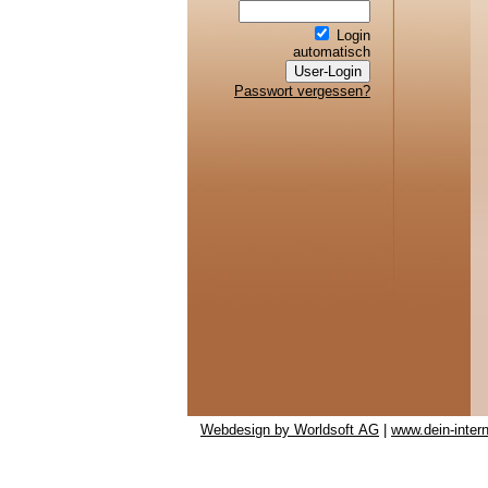
Login
automatisch
Passwort vergessen?
Webdesign by Worldsoft AG
|
www.dein-interne